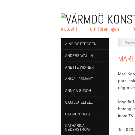
aktuellt
om föreningen
f
Brows
AINO ÖSTERGREN
ANDERS WALLIN
MARI
ANETTE WIXNER
Mari Koo
ANIKA LASMANE
porslins
några ve
ANNICA SUNDH
Idag är M
CAMILLA ELTELL
betong) 
CARMEN PAAS
inom TV-
CATHARINA
Tel: 070
CEDERSTRÖM