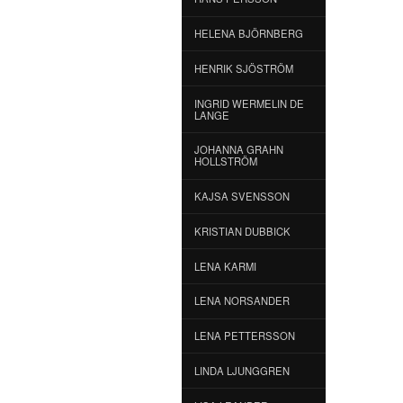
HELENA BJÖRNBERG
HENRIK SJÖSTRÖM
INGRID WERMELIN DE
LANGE
JOHANNA GRAHN
HOLLSTRÖM
KAJSA SVENSSON
KRISTIAN DUBBICK
LENA KARMI
LENA NORSANDER
LENA PETTERSSON
LINDA LJUNGGREN