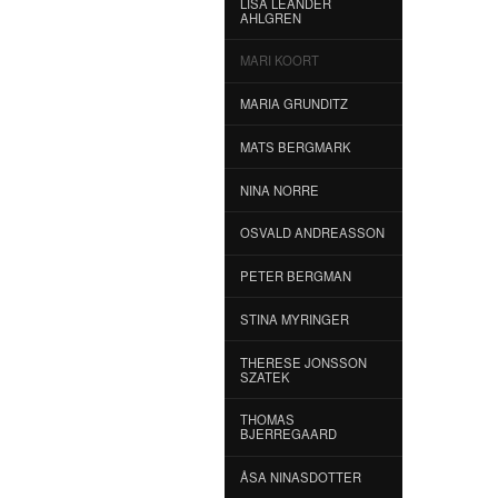
LISA LEANDER
AHLGREN
MARI KOORT
MARIA GRUNDITZ
MATS BERGMARK
NINA NORRE
OSVALD ANDREASSON
PETER BERGMAN
STINA MYRINGER
THERESE JONSSON
SZATEK
THOMAS
BJERREGAARD
ÅSA NINASDOTTER