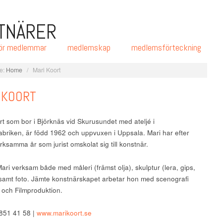
ör medlemmar
medlemskap
medlemsförteckning
e:
Home
/
Mari Koort
 KOORT
rt som bor i Björknäs vid Skurusundet med ateljé i
fabriken, är född 1962 och uppvuxen i Uppsala. Mari har efter
rksamma år som jurist omskolat sig till konstnär.
ari verksam både med måleri (främst olja), skulptur (lera, gips,
samt foto. Jämte konstnärskapet arbetar hon med scenografi
 och Filmproduktion.
 851 41 58 |
www.marikoort.se