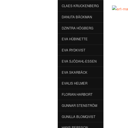
CLAES KRUCKENBERG
DANUTA BÄCKMAN
DZINTRA HÖGBERG
EVA HÜBINETTE
EVA RYDKVIST
EVA SJÖDAHL-ESSEN
EVA SKARBÄCK
EVALIS HELMER
FLORIAN HARBORT
GUNNAR STENSTRÖM
GUNILLA BLOMQVIST
HANS PERSSON